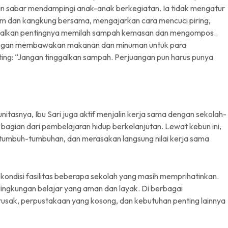
an sabar mendampingi anak-anak berkegiatan. Ia tidak mengatur
ayam dan kangkung bersama, mengajarkan cara mencuci piring,
enalkan pentingnya memilah sampah kemasan dan mengompos..
dengan membawakan makanan dan minuman untuk para
ng: “Jangan tinggalkan sampah. Perjuangan pun harus punya
asnya, Ibu Sari juga aktif menjalin kerja sama dengan sekolah-
agian dari pembelajaran hidup berkelanjutan. Lewat kebun ini,
tumbuh-tumbuhan, dan merasakan langsung nilai kerja sama
 kondisi fasilitas beberapa sekolah yang masih memprihatinkan.
 lingkungan belajar yang aman dan layak. Di berbagai
usak, perpustakaan yang kosong, dan kebutuhan penting lainnya