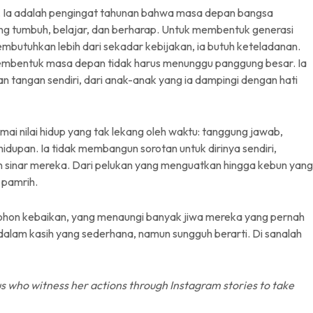
. Ia adalah pengingat tahunan bahwa masa depan bangsa
ang tumbuh, belajar, dan berharap. Untuk membentuk generasi
embutuhkan lebih dari sekadar kebijakan, ia butuh keteladanan.
membentuk masa depan tidak harus menunggu panggung besar. Ia
n tangan sendiri, dari anak-anak yang ia dampingi dengan hati
ai nilai hidup yang tak lekang oleh waktu: tanggung jawab,
ehidupan. Ia tidak membangun sorotan untuk dirinya sendiri,
sinar mereka. Dari pelukan yang menguatkan hingga kebun yang
 pamrih.
 pohon kebaikan, yang menaungi banyak jiwa mereka yang pernah
lam kasih yang sederhana, namun sungguh berarti. Di sanalah
s who witness her actions through Instagram stories to take