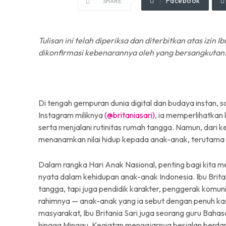
Facebook
SHARE
Tulisan ini telah diperiksa dan diterbitkan atas izin I
dikonfirmasi kebenarannya oleh yang bersangkutan
Di tengah gempuran dunia digital dan budaya instan, so
Instagram miliknya
(@britaniasari)
, ia memperlihatka
serta menjalani rutinitas rumah tangga. Namun, dari 
menanamkan nilai hidup kepada anak-anak, terutama
Dalam rangka Hari Anak Nasional, penting bagi kita me
nyata dalam kehidupan anak-anak Indonesia. Ibu Britan
tangga, tapi juga pendidik karakter, penggerak komunit
rahimnya — anak-anak yang ia sebut dengan penuh kas
masyarakat, Ibu Britania Sari juga seorang guru Bahas
hingga Minggu. Kegiatan mengajarnya berjalan berd