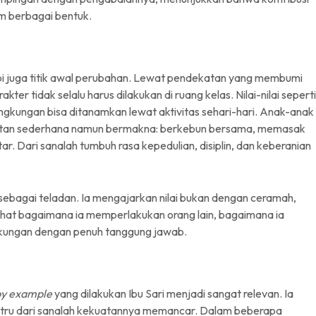
m berbagai bentuk.
api juga titik awal perubahan. Lewat pendekatan yang membumi
er tidak selalu harus dilakukan di ruang kelas. Nilai-nilai seperti
ingkungan bisa ditanamkan lewat aktivitas sehari-hari. Anak-anak
iatan sederhana namun bermakna: berkebun bersama, memasak
. Dari sanalah tumbuh rasa kepedulian, disiplin, dan keberanian
sebagai teladan. Ia mengajarkan nilai bukan dengan ceramah,
lihat bagaimana ia memperlakukan orang lain, bagaimana ia
gkungan dengan penuh tanggung jawab.
by example
yang dilakukan Ibu Sari menjadi sangat relevan. Ia
ustru dari sanalah kekuatannya memancar. Dalam beberapa