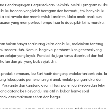
ogram Pendampingan Perpustakaan Sekolah. Melalui program ini, Ibu
si buku bacaan yang lebih beragam dan bermutu, tak hanya buku
uka cakrawala dan membentuk karakter. Maka anak-anak pun
 bacaan yang memperkuat empati serta daya pikir kritis mereka.
kan bukan hanya soal ruang kelas dan buku, melainkan tentang
ak secara utuh. Namun, baginya, pembentukan generasi yang
an belajar yang layak. Fondasi itu juga harus diperkuat dari hal
tan dan gizi yang baik sejak dini.
 produk kemasan, Ibu Sari hadir dengan pendekatan berbeda. Ia
g fokus pada pemenuhan gizi anak melalui pangan lokal dan
 Posyandu dan kandang ayam. Hasil panen dari kebun dan telur
ng datang ke Posyandu. Inisiatif ini bukan hanya soal
 anak atas makanan sehat dan bergizi.