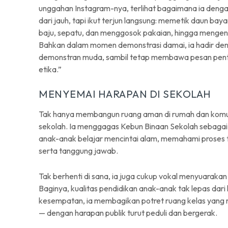
unggahan Instagram-nya, terlihat bagaimana ia deng
dari jauh, tapi ikut terjun langsung: memetik daun b
baju, sepatu, dan menggosok pakaian, hingga meng
Bahkan dalam momen demonstrasi damai, ia hadir 
demonstran muda, sambil tetap membawa pesan penti
etika.”
MENYEMAI HARAPAN DI SEKOLAH
Tak hanya membangun ruang aman di rumah dan komunit
sekolah. Ia menggagas Kebun Binaan Sekolah sebagai b
anak-anak belajar mencintai alam, memahami proses 
serta tanggung jawab.
Tak berhenti di sana, ia juga cukup vokal menyuarakan
Baginya, kualitas pendidikan anak-anak tak lepas dari
kesempatan, ia membagikan potret ruang kelas yang r
— dengan harapan publik turut peduli dan bergerak.