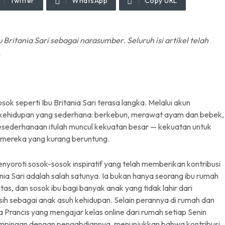
Twitter
WhatsApp
Copy URL
bu Britania Sari sebagai narasumber. Seluruh isi artikel telah
.
sok seperti Ibu Britania Sari terasa langka. Melalui akun
n kehidupan yang sederhana: berkebun, merawat ayam dan bebek,
kesederhanaan itulah muncul kekuatan besar — kekuatan untuk
 mereka yang kurang beruntung.
nyoroti sosok-sosok inspiratif yang telah memberikan kontribusi
ia Sari adalah salah satunya. Ia bukan hanya seorang ibu rumah
as, dan sosok ibu bagi banyak anak yang tidak lahir dari
ih sebagai anak asuh kehidupan. Selain perannya di rumah dan
a Prancis yang mengajar kelas online dari rumah setiap Senin
ampingan dengan pengabdiannya, menunjukkan bahwa kontribusi