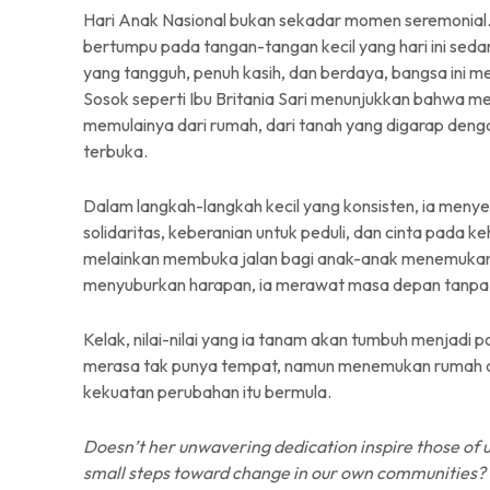
Hari Anak Nasional bukan sekadar momen seremonial
bertumpu pada tangan-tangan kecil yang hari ini sed
yang tangguh, penuh kasih, dan berdaya, bangsa ini m
Sosok seperti Ibu Britania Sari menunjukkan bahwa 
memulainya dari rumah, dari tanah yang digarap denga
terbuka.
Dalam langkah-langkah kecil yang konsisten, ia menyem
solidaritas, keberanian untuk peduli, dan cinta pada k
melainkan membuka jalan bagi anak-anak menemukan 
menyuburkan harapan, ia merawat masa depan tanpa
Kelak, nilai-nilai yang ia tanam akan tumbuh menjadi
merasa tak punya tempat, namun menemukan rumah da
kekuatan perubahan itu bermula.
Doesn’t her unwavering dedication inspire those of u
small steps toward change in our own communities?