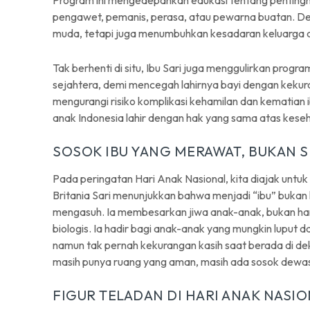
Program ini mengedepankan edukasi tentang penting
pengawet, pemanis, perasa, atau pewarna buatan. Den
muda, tetapi juga menumbuhkan kesadaran keluarga a
Tak berhenti di situ, Ibu Sari juga menggulirkan progr
sejahtera, demi mencegah lahirnya bayi dengan kekuranga
mengurangi risiko komplikasi kehamilan dan kematian
anak Indonesia lahir dengan hak yang sama atas kese
SOSOK IBU YANG MERAWAT, BUKAN
Pada peringatan Hari Anak Nasional, kita diajak untu
Britania Sari menunjukkan bahwa menjadi “ibu” bukan
mengasuh. Ia membesarkan jiwa anak-anak, bukan hany
biologis. Ia hadir bagi anak-anak yang mungkin luput 
namun tak pernah kekurangan kasih saat berada di de
masih punya ruang yang aman, masih ada sosok dewa
FIGUR TELADAN DI HARI ANAK NASI