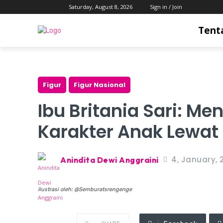
Saturday, August 8, 2026
Sign in / Join
Tent
Figur
Figur Nasional
Ibu Britania Sari: M
Karakter Anak Lewat
4, January, 
Anindita Dewi Anggraini
Ilustrasi oleh: @Semburatsrengenge