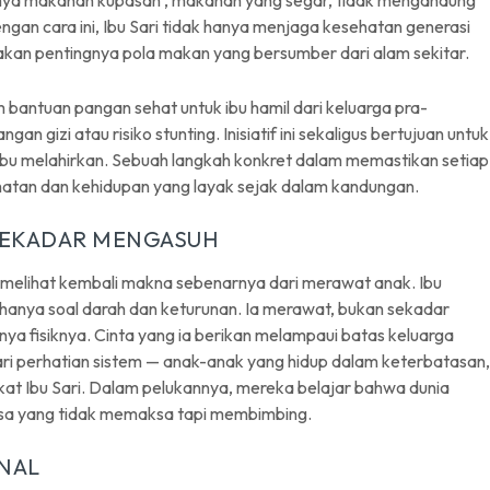
nya makanan kupasan , makanan yang segar, tidak mengandung
gan cara ini, Ibu Sari tidak hanya menjaga kesehatan generasi
kan pentingnya pola makan yang bersumber dari alam sekitar.
am bantuan pangan sehat untuk ibu hamil dari keluarga pra-
n gizi atau risiko stunting. Inisiatif ini sekaligus bertujuan untuk
 ibu melahirkan. Sebuah langkah konkret dalam memastikan setiap
hatan dan kehidupan yang layak sejak dalam kandungan.
 SEKADAR MENGASUH
k melihat kembali makna sebenarnya dari merawat anak. Ibu
 hanya soal darah dan keturunan. Ia merawat, bukan sekadar
a fisiknya. Cinta yang ia berikan melampaui batas keluarga
dari perhatian sistem — anak-anak yang hidup dalam keterbatasan,
kat Ibu Sari. Dalam pelukannya, mereka belajar bahwa dunia
sa yang tidak memaksa tapi membimbing.
ONAL