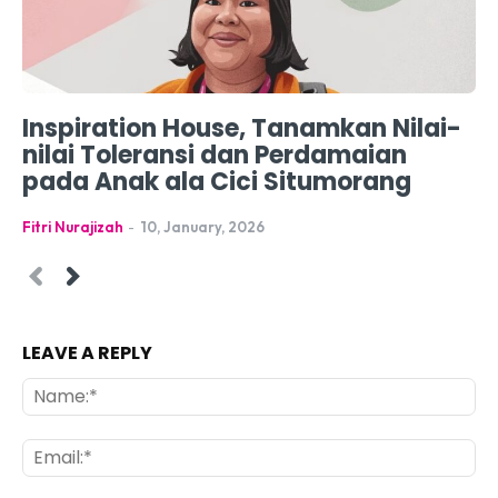
Inspiration House, Tanamkan Nilai-
nilai Toleransi dan Perdamaian
pada Anak ala Cici Situmorang
Fitri Nurajizah
-
10, January, 2026
LEAVE A REPLY
Na
Ema