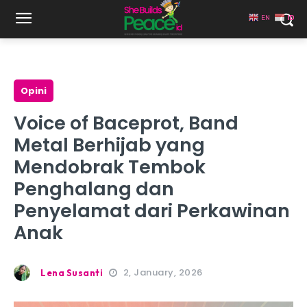
EN
ID
Opini
Voice of Baceprot, Band
Metal Berhijab yang
Mendobrak Tembok
Penghalang dan
Penyelamat dari Perkawinan
Anak
2, January, 2026
Lena Susanti