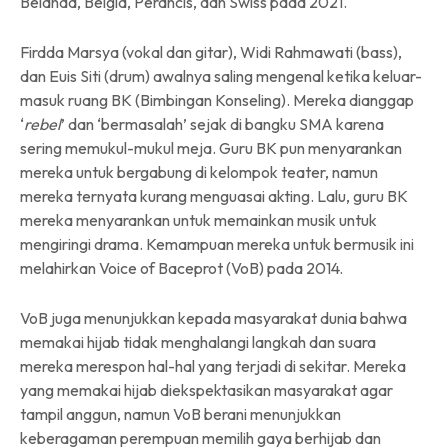
Belanda, Belgia, Perancis, dan Swiss pada 2021.
Firdda Marsya (vokal dan gitar), Widi Rahmawati (bass),
dan Euis Siti (drum) awalnya saling mengenal ketika keluar-
masuk ruang BK (Bimbingan Konseling). Mereka dianggap
‘
rebel
’ dan ‘bermasalah’ sejak di bangku SMA karena
sering memukul-mukul meja. Guru BK pun menyarankan
mereka untuk bergabung di kelompok teater, namun
mereka ternyata kurang menguasai akting. Lalu, guru BK
mereka menyarankan untuk memainkan musik untuk
mengiringi drama. Kemampuan mereka untuk bermusik ini
melahirkan Voice of Baceprot (VoB) pada 2014.
VoB juga menunjukkan kepada masyarakat dunia bahwa
memakai hijab tidak menghalangi langkah dan suara
mereka merespon hal-hal yang terjadi di sekitar. Mereka
yang memakai hijab diekspektasikan masyarakat agar
tampil anggun, namun VoB berani menunjukkan
keberagaman perempuan memilih gaya berhijab dan