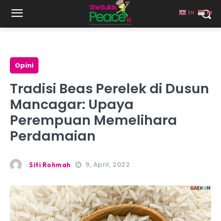
EN
ID
Opini
Tradisi Beas Perelek di Dusun
Mancagar: Upaya
Perempuan Memelihara
Perdamaian
9, April, 2022
Siti Rohmah