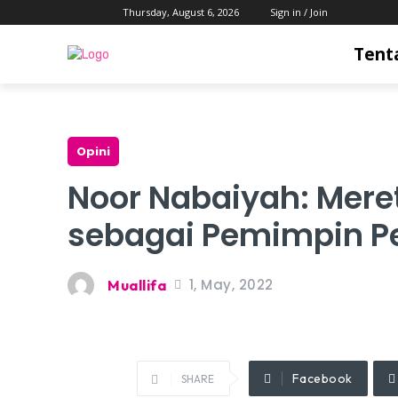
Thursday, August 6, 2026
Sign in / Join
Tent
Opini
Noor Nabaiyah: Meret
sebagai Pemimpin 
1, May, 2022
Muallifa
Facebook
SHARE