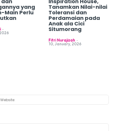
 dan
Inspiration House,
gannya yang
Tanamkan Nilai-nilai
n-Main Perlu
Toleransi dan
jutkan
Perdamaian pada
Anak ala Cici
Situmorang
i
-
 2026
Fitri Nurajizah
-
10, January, 2026
:*
Website: