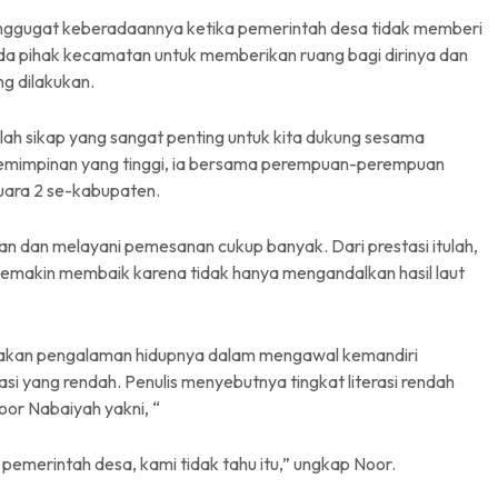
nggugat keberadaannya ketika pemerintah desa tidak memberi
pada pihak kecamatan untuk memberikan ruang bagi dirinya dan
g dilakukan.
ah sikap yang sangat penting untuk kita dukung sesama
pemimpinan yang tinggi, ia bersama perempuan-perempuan
juara 2 se-kabupaten.
likan dan melayani pemesanan cukup banyak. Dari prestasi itulah,
makin membaik karena tidak hanya mengandalkan hasil laut
ritakan pengalaman hidupnya dalam mengawal kemandiri
asi yang rendah. Penulis menyebutnya tingkat literasi rendah
oor Nabaiyah yakni, “
emerintah desa, kami tidak tahu itu,” ungkap Noor.