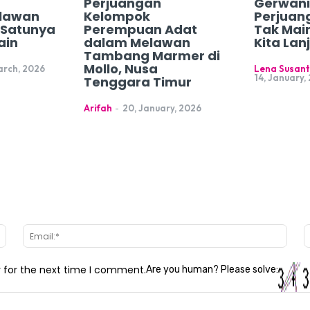
Perjuangan
Gerwani
lawan
Kelompok
Perjuan
h Satunya
Perempuan Adat
Tak Mai
ain
dalam Melawan
Kita Lan
Tambang Marmer di
Mollo, Nusa
arch, 2026
Lena Susant
14, January,
Tenggara Timur
Arifah
-
20, January, 2026
Name:*
Email
r for the next time I comment.
Are you human? Please solve: