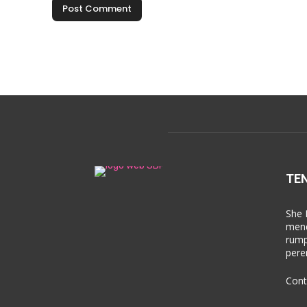
TE
She 
mend
rump
pere
Cont