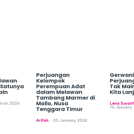
Perjuangan
Gerwani
lawan
Kelompok
Perjuan
h Satunya
Perempuan Adat
Tak Mai
ain
dalam Melawan
Kita Lan
Tambang Marmer di
Mollo, Nusa
arch, 2026
Lena Susant
14, January,
Tenggara Timur
Arifah
-
20, January, 2026