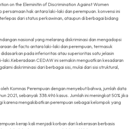
ion on the Eleminitin of Discrimination Against Women
 persamaan hak antara laki-laki dan perempuan. konvensi ini
rlepas dari status perkawinan, ataupun di berbagai bidang
ndangan nasional yang melarang diskriminasi dan mengadopsi
raan de facto antara laki-laki dan perempuan, termasuk
dasarkan pada inferioritas atau superioritas satu jelasin
aki-laki.Keberadaan CEDAW ini semakin menguatkan kesadaran
i diskriminasi dari berbagai sisi, mulai dari sisi struktural,
an oleh Komnas Perempuan dengan menyebut bahwa, jumlah data
un 2021, sebanyak 338.496 kasus. Jumlah ini meningkat 50% jika
nggi karena mengakibatkan perempuan sebagai kelompok yang
empuan kerap kali menjadi korban dari kekerasan berbasis