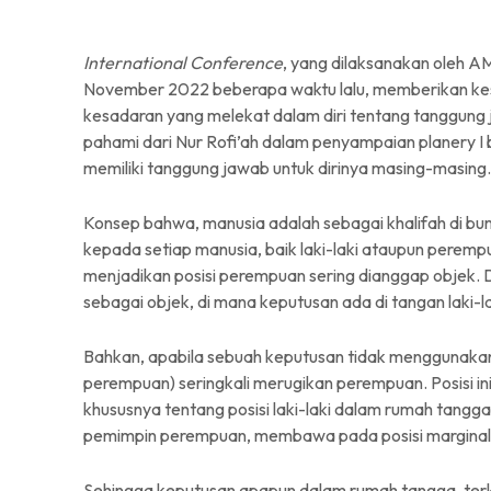
International Conference
, yang dilaksanakan oleh 
November 2022 beberapa waktu lalu, memberikan kes
kesadaran yang melekat dalam diri tentang tanggung j
pahami dari Nur Rofi’ah dalam penyampaian planery I
memiliki tanggung jawab untuk dirinya masing-masing.
Konsep bahwa, manusia adalah sebagai khalifah di bu
kepada setiap manusia, baik laki-laki ataupun perempua
menjadikan posisi perempuan sering dianggap objek.
sebagai objek, di mana keputusan ada di tangan laki-l
Bahkan, apabila sebuah keputusan tidak menggunaka
perempuan) seringkali merugikan perempuan. Posisi in
khususnya tentang posisi laki-laki dalam rumah tangga
pemimpin perempuan, membawa pada posisi marginal
Sehingga keputusan apapun dalam rumah tangga, ter