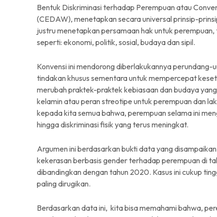
Bentuk Diskriminasi terhadap Perempuan atau Convent
(CEDAW), menetapkan secara universal prinsip-prinsip
justru menetapkan persamaan hak untuk perempuan, te
seperti: ekonomi, politik, sosial, budaya dan sipil.
Konvensi ini mendorong diberlakukannya perundang-u
tindakan khusus sementara untuk mempercepat keseta
merubah praktek-praktek kebiasaan dan budaya yang di
kelamin atau peran streotipe untuk perempuan dan l
kepada kita semua bahwa, perempuan selama ini mengalam
hingga diskriminasi fisik yang terus meningkat.
Argumen ini berdasarkan bukti data yang disampaik
kekerasan berbasis gender terhadap perempuan di tah
dibandingkan dengan tahun 2020. Kasus ini cukup ti
paling dirugikan.
Berdasarkan data ini, kita bisa memahami bahwa, per