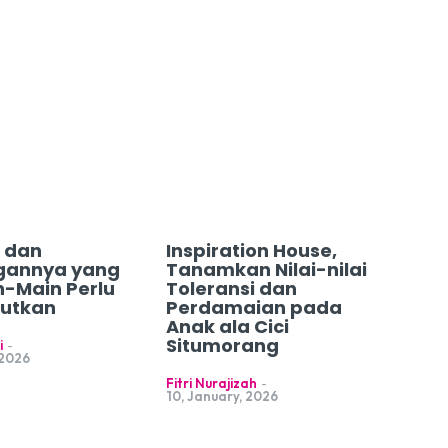
 dan
Inspiration House,
gannya yang
Tanamkan Nilai-nilai
n-Main Perlu
Toleransi dan
jutkan
Perdamaian pada
Anak ala Cici
Situmorang
i
-
 2026
Fitri Nurajizah
-
10, January, 2026