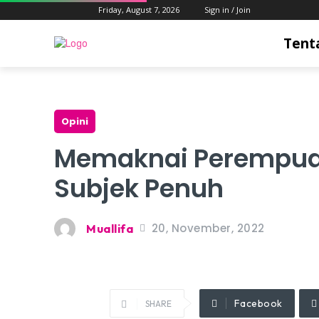
Friday, August 7, 2026
Sign in / Join
Tent
Opini
Memaknai Perempuan
Subjek Penuh
20, November, 2022
Muallifa
Facebook
SHARE