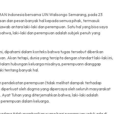
AMAN Indonesia bersama UIN Walisongo Semarang, pada 23
an dan pesan banyak hal kepada semua pihak, termasuk
awab antara laki-laki dan perempuan. Satu hal yang bisa saya
 bahwa, laki-laki dan perempuan adalah subjek penuh yang
mi, dipahami dalam konteks bahwa tugas tersebut diberikan
n. Akan tetapi, dunia yang tercipta dengan standart laki-laki ini,
 Dalam hubungan keluarga misalnya, perempuann dianggap
aki tentang banyak hal.
n pendekatan perempuan (tidak melihat dampak terhadap
i diperkuat oleh dogma yang dipercaya oleh seluruh masyarakat
. Ayat Tuhan yang diterjemahkan bahwa, laki-laki adalah
 perempuan dalam keluarga.
kadang tidak memberikan ruang bagi perempuan untuk ada di