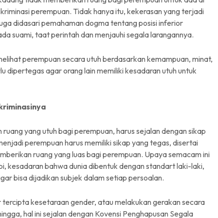
kriminasi perempuan. Tidak hanya itu, kekerasan yang terjadi
uga didasari pemahaman dogma tentang posisi inferior
 suami, taat perintah dan menjauhi segala larangannya.
melihat perempuan secara utuh berdasarkan kemampuan, minat,
rlu dipertegas agar orang lain memiliki kesadaran utuh untuk
kriminasinya
ruang yang utuh bagi perempuan, harus sejalan dengan sikap
 menjadi perempuan harus memiliki sikap yang tegas, disertai
mberikan ruang yang luas bagi perempuan. Upaya semacam ini
 kesadaran bahwa dunia dibentuk dengan standart laki-laki,
ar bisa dijadikan subjek dalam setiap persoalan.
 tercipta kesetaraan gender, atau melakukan gerakan secara
hingga, hal ini sejalan dengan Kovensi Penghapusan Segala