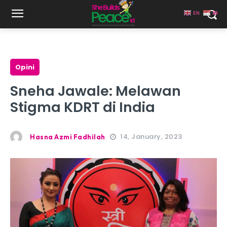
EN
ID
Opini
Sneha Jawale: Melawan
Stigma KDRT di India
14, January, 2023
Hasna Azmi Fadhilah