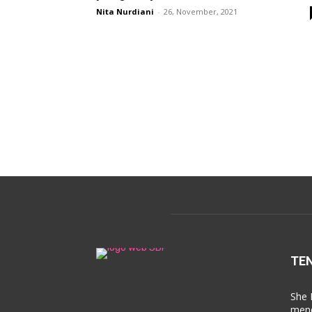
Nita Nurdiani
-
26, November, 2021
TE
She 
mend