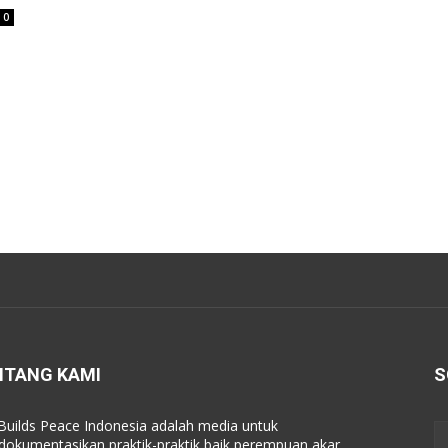
0
NTANG KAMI
S
Builds Peace Indonesia adalah media untuk
okumentasikan praktik-praktik baik perempuan akar