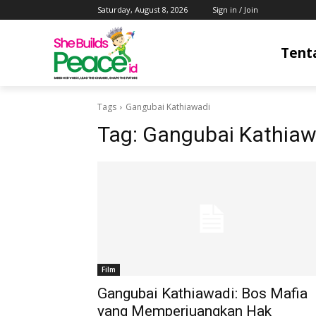
Saturday, August 8, 2026
Sign in / Join
Tent
Tags
Gangubai Kathiawadi
Tag:
Gangubai Kathiaw
Film
Gangubai Kathiawadi: Bos Mafia
yang Memperjuangkan Hak