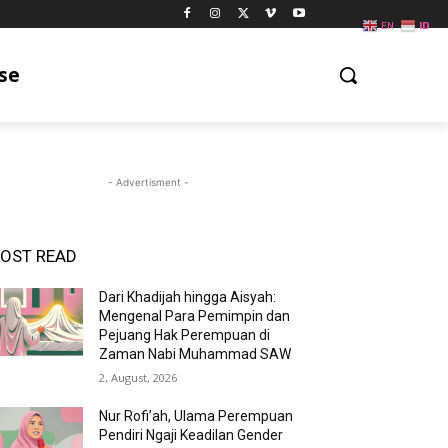
EN
ID
se
- Advertisment -
OST READ
Dari Khadijah hingga Aisyah:
Mengenal Para Pemimpin dan
Pejuang Hak Perempuan di
Zaman Nabi Muhammad SAW
2, August, 2026
Nur Rofi’ah, Ulama Perempuan
Pendiri Ngaji Keadilan Gender