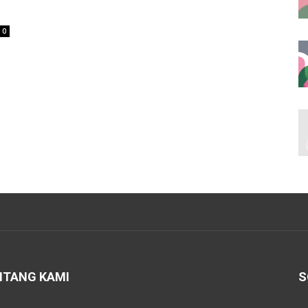
0
NTANG KAMI
S