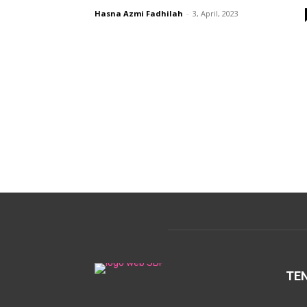
Hasna Azmi Fadhilah
-
3, April, 2023
TE