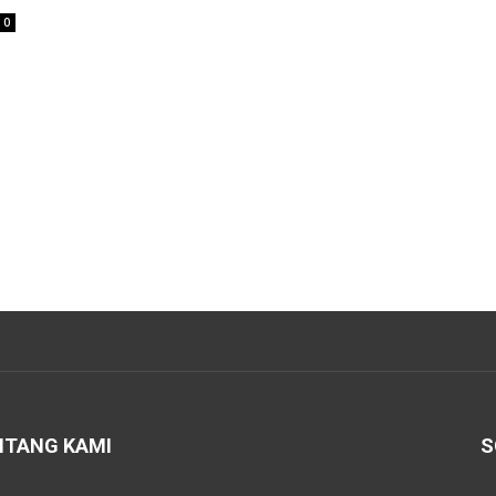
0
NTANG KAMI
S