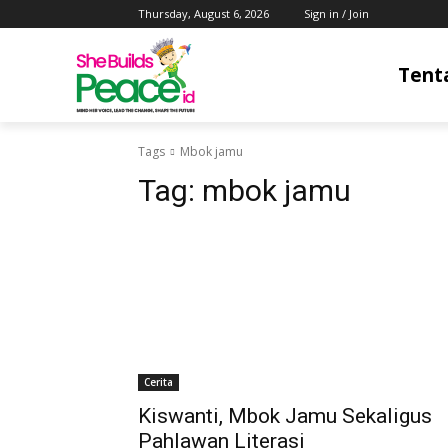
Thursday, August 6, 2026
Sign in / Join
Tent
Tags
Mbok jamu
Tag:
mbok jamu
Cerita
Kiswanti, Mbok Jamu Sekaligus
Pahlawan Literasi