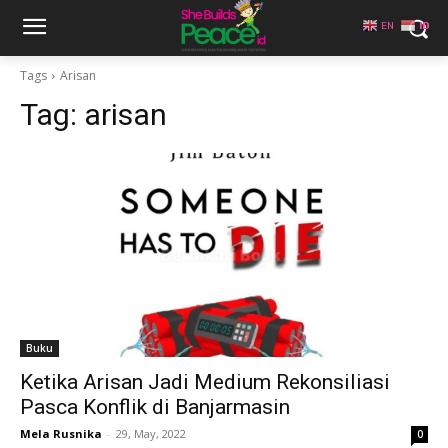
EN
ID
Tags
Arisan
Tag:
arisan
Buku
Ketika Arisan Jadi Medium Rekonsiliasi
Pasca Konflik di Banjarmasin
Mela Rusnika
-
29, May, 2022
0