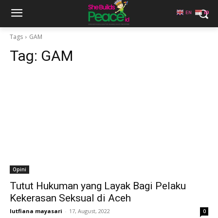
EN
ID
Tags
GAM
Tag:
GAM
Opini
Tutut Hukuman yang Layak Bagi Pelaku
Kekerasan Seksual di Aceh
lutfiana mayasari
-
17, August, 2022
0